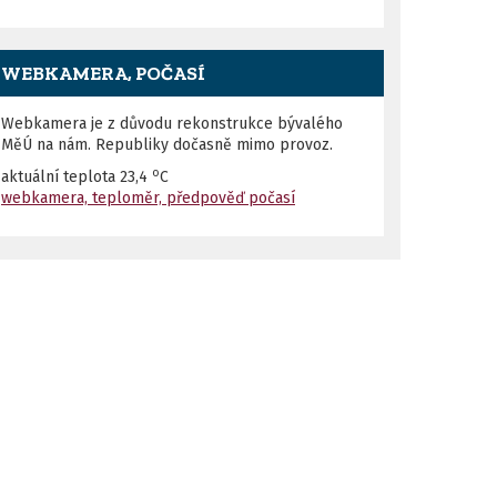
WEBKAMERA, POČASÍ
Webkamera je z důvodu rekonstrukce bývalého
MěÚ na nám. Republiky dočasně mimo provoz.
o
aktuální teplota
23,4
C
webkamera, teploměr, předpověď počasí