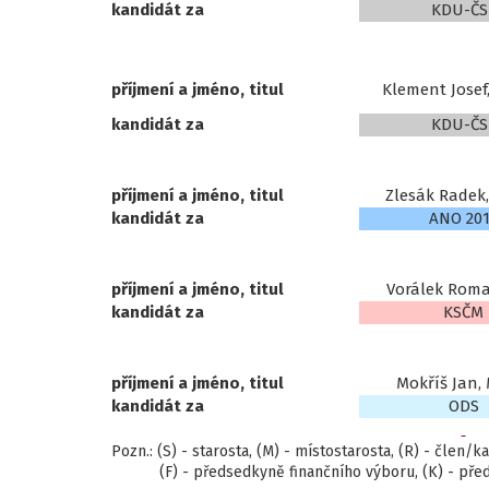
kandidát za
KDU-ČS
příjmení a jméno, titul
Klement Josef,
kandidát za
KDU-ČS
příjmení a jméno, titul
Zlesák Radek,
kandidát za
ANO 20
příjmení a jméno, titul
Vorálek
Roma
kandidát za
KSČM
příjmení a jméno, titul
Mokříš Jan,
kandidát za
ODS
Pozn.: (S) - starosta, (M) - místostarosta, (R) - člen/k
(F) - předsedkyně finančního výboru, (K) - před