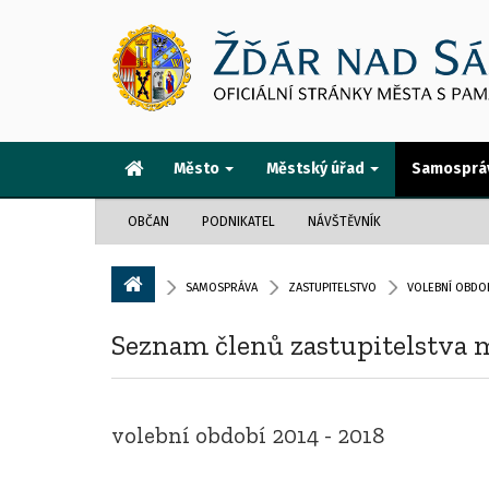
Město
Městský úřad
Samosprá
OBČAN
PODNIKATEL
NÁVŠTĚVNÍK
SAMOSPRÁVA
ZASTUPITELSTVO
VOLEBNÍ OBDOB
Seznam členů zastupitelstva m
volební období 2014 - 2018