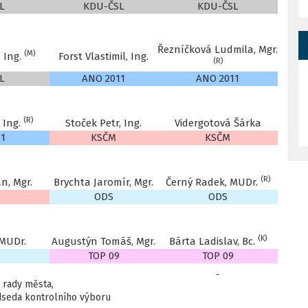
L
KDU-ČSL
KDU-ČSL
Řezníčková Ludmila, Mgr.
(M)
 Ing.
Forst Vlastimil, Ing.
(R)
L
ANO 2011
ANO 2011
(R)
 Ing.
Stoček Petr, Ing.
Vidergotová Šárka
11
KSČM
KSČM
(R)
n, Mgr.
Brychta Jaromír, Mgr.
Černý Radek, MUDr.
ODS
ODS
(K)
 MUDr.
Augustýn Tomáš, Mgr.
Bárta Ladislav, Bc.
TOP 09
TOP 09
a rady města,
seda kontrolního výboru