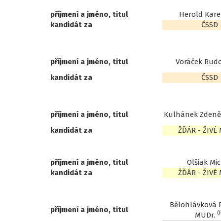
příjmení a jméno, titul
Herold Karel
kandidát za
ČSSD
příjmení a jméno, titul
Voráček Rudol
kandidát za
ČSSD
příjmení a jméno, titul
Kulhánek Zdeně
kandidát za
ŽĎÁR - ŽIVÉ
příjmení a jméno, titul
Olšiak Mi
kandidát za
ŽĎÁR - ŽIVÉ
Bělohlávková
příjmení a jméno, titul
(
MUDr.