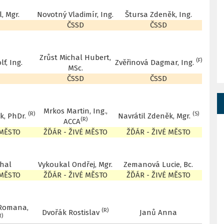
, Mgr.
Novotný Vladimír, Ing.
Štursa Zdeněk, Ing.
ČSSD
ČSSD
Zrůst Michal Hubert,
(F)
f, Ing.
Zvěřinová Dagmar, Ing.
MSc.
ČSSD
ČSSD
Mrkos Martin, Ing.,
(R)
(S)
k, PhDr.
Navrátil Zdeněk, Mgr.
(R)
ACCA
 MĚSTO
ŽĎÁR - ŽIVÉ MĚSTO
ŽĎÁR - ŽIVÉ MĚSTO
chal
Vykoukal Ondřej, Mgr.
Zemanová Lucie, Bc.
 MĚSTO
ŽĎÁR - ŽIVÉ MĚSTO
ŽĎÁR - ŽIVÉ MĚSTO
 Romana,
(R)
Dvořák Rostislav
Janů Anna
R)