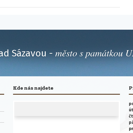
město s památkou
ad Sázavou -
Kde nás najdete
P
po
út
čt
p
p