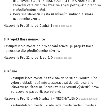
ustanovení § 3 a § 18 odst. 5 zákona č. 137/2006 Sb. , o
zadávání veřejných zakázek, ve znění pozdějších předpisů
v předloženém znění.
Pověřuje starostu města uzavíráním smluv dle shora
uvedeného vzoru.
Hlasování: Pro 23, proti 0 zdrž. 1
detail hlasování
8. Projekt Naše nemocnice
Zastupitelstvo města po projednání schvaluje projekt Naše
nemocnice dle předloženého návrhu.
Hlasování: Pro 22, proti 1, zdrž. 0
detail hlasování
9. Různé
Zastupitelstvo města na základě doporučení kontrolního
výboru ukládá radě města zapracovat do plánovaného
výběrového řízení na údržbu zeleně využití výsledků nově
zpracované pasportizace zeleně.
Hlasování: Pro 13 proti 6, zdrž. 4 - NESCHVÁLENO
detail hlasování
Zastupitelstvo města ukládá radě města, vedení města a