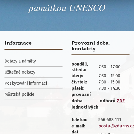
památkou UNESCO
Informace
Provozní doba,
kontakty
Dotazy a náměty
pondělí,
7:30 - 17:00
středa:
Užitečné odkazy
7:30 - 15:00
úterý:
7:30 - 15:00
čtvrtek:
Poskytování informací
7:30 - 14:30
pátek:
Městská policie
provozní
doba
odborů
ZDE
jednotlivých
566 688 111
telefon:
posta@zdarns.c
e-mail:
dat.