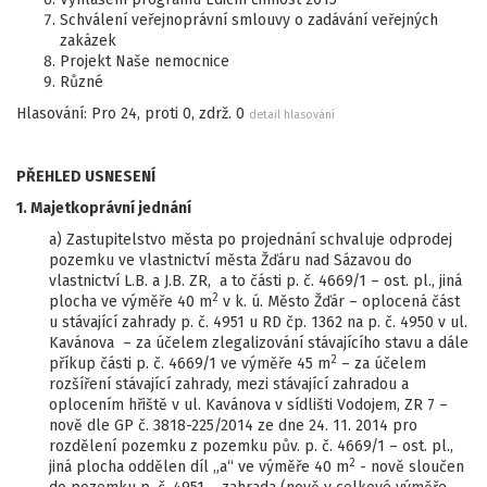
Schválení veřejnoprávní smlouvy o zadávání veřejných
zakázek
Projekt Naše nemocnice
Různé
Hlasování: Pro 24, proti 0, zdrž. 0
detail hlasování
PŘEHLED USNESENÍ
1. Majetkoprávní jednání
a) Zastupitelstvo města po projednání schvaluje odprodej
pozemku ve vlastnictví města Žďáru nad Sázavou do
vlastnictví L.B. a J.B. ZR, a to části p. č. 4669/1 – ost. pl., jiná
2
plocha ve výměře 40 m
v k. ú. Město Žďár – oplocená část
u stávající zahrady p. č. 4951 u RD čp. 1362 na p. č. 4950 v ul.
Kavánova – za účelem zlegalizování stávajícího stavu a dále
2
příkup části p. č. 4669/1 ve výměře 45 m
– za účelem
rozšíření stávající zahrady, mezi stávající zahradou a
oplocením hřiště v ul. Kavánova v sídlišti Vodojem, ZR 7 –
nově dle GP č. 3818-225/2014 ze dne 24. 11. 2014 pro
rozdělení pozemku z pozemku pův. p. č. 4669/1 – ost. pl.,
2
jiná plocha oddělen díl „a“ ve výměře 40 m
- nově sloučen