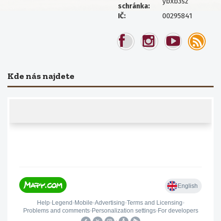
ybxb3sz
schránka:
00295841
IČ:
Kde nás najdete