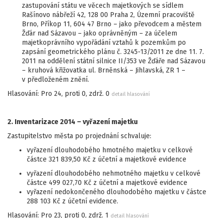
zastupování státu ve věcech majetkových se sídlem
Rašínovo nábřeží 42, 128 00 Praha 2, Územní pracoviště
Brno, Příkop 11, 604 47 Brno – jako převodcem a městem
Žďár nad Sázavou – jako oprávněným – za účelem
majetkoprávního vypořádání vztahů k pozemkům po
zapsání geometrického plánu č. 3245-13/2011 ze dne 11. 7.
2011 na oddělení státní silnice II/353 ve Žďáře nad Sázavou
– kruhová křižovatka ul. Brněnská – Jihlavská, ZR 1 –
v předloženém znění.
Hlasování: Pro 24, proti 0, zdrž. 0
detail hlasování
2. Inventarizace 2014 – vyřazení majetku
Zastupitelstvo města po projednání schvaluje:
vyřazení dlouhodobého hmotného majetku v celkové
částce 321 839,50 Kč z účetní a majetkové evidence
vyřazení dlouhodobého nehmotného majetku v celkové
částce 499 027,70 Kč z účetní a majetkové evidence
vyřazení nedokončeného dlouhodobého majetku v částce
288 103 Kč z účetní evidence.
Hlasování: Pro 23, proti 0, zdrž. 1
detail hlasování