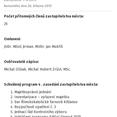
zveřejněno: 1. 4. 2015
konaného dne 26. března 2015
Počet přítomných členů zastupitelstva města:
25
Omluveni
:
JUDr. Miloš Jirman, MUDr. Jan Mokříš
Ověřovatelé zápisu:
Michal Olšiak, Michal Hubert Zrůst, MSc.
Schválený program 4 . zasedání zastupitelstva města:
Majetkoprávní jednání
Inventarizace – vyřazení majetku
Dar Římskokatolické farnosti Křižanov
Rozpočtové opatření č. 3
Jednací řád Kontrolního výboru
Vyhlášení programu Ediční činnost 2015