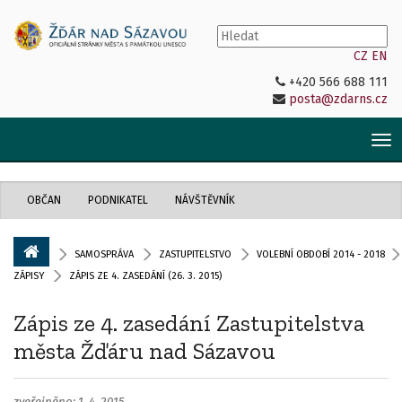
CZ
EN
+420 566 688 111
posta@zdarns.cz
Tog
nav
OBČAN
PODNIKATEL
NÁVŠTĚVNÍK
SAMOSPRÁVA
ZASTUPITELSTVO
VOLEBNÍ OBDOBÍ 2014 - 2018
ZÁPISY
ZÁPIS ZE 4. ZASEDÁNÍ (26. 3. 2015)
Zápis ze 4. zasedání Zastupitelstva
města Žďáru nad Sázavou