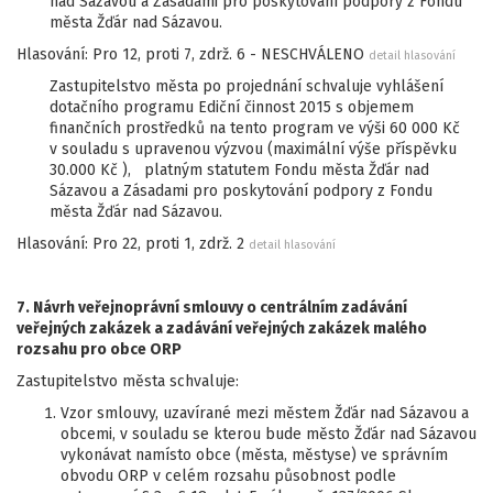
nad Sázavou a Zásadami pro poskytování podpory z Fondu
města Žďár nad Sázavou.
Hlasování: Pro 12, proti 7, zdrž. 6 - NESCHVÁLENO
detail hlasování
Zastupitelstvo města po projednání schvaluje vyhlášení
dotačního programu Ediční činnost 2015 s objemem
finančních prostředků na tento program ve výši 60 000 Kč
v souladu s upravenou výzvou (maximální výše příspěvku
30.000 Kč ), platným statutem Fondu města Žďár nad
Sázavou a Zásadami pro poskytování podpory z Fondu
města Žďár nad Sázavou.
Hlasování: Pro 22, proti 1, zdrž. 2
detail hlasování
7. Návrh veřejnoprávní smlouvy o centrálním zadávání
veřejných zakázek a zadávání veřejných zakázek malého
rozsahu pro obce ORP
Zastupitelstvo města schvaluje:
Vzor smlouvy, uzavírané mezi městem Žďár nad Sázavou a
obcemi, v souladu se kterou bude město Žďár nad Sázavou
vykonávat namísto obce (města, městyse) ve správním
obvodu ORP v celém rozsahu působnost podle