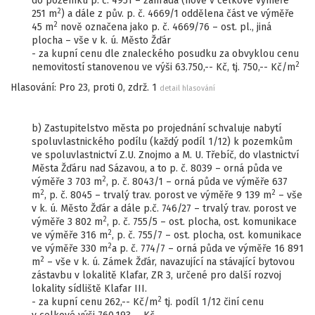
do pozemku p. č. 4951 – zahrada (nově v celkové výměře
2
251 m
) a dále z pův. p. č. 4669/1 oddělena část ve výměře
2
45 m
nově označena jako p. č. 4669/76 – ost. pl., jiná
plocha – vše v k. ú. Město Žďár
- za kupní cenu dle znaleckého posudku za obvyklou cenu
2
nemovitostí stanovenou ve výši 63.750,-- Kč, tj. 750,-- Kč/m
Hlasování: Pro 23, proti 0, zdrž. 1
detail hlasování
b) Zastupitelstvo města po projednání schvaluje nabytí
spoluvlastnického podílu (každý podíl 1/12) k pozemkům
ve spoluvlastnictví Z.U. Znojmo a M. U. Třebíč, do vlastnictví
Města Žďáru nad Sázavou, a to p. č. 8039 – orná půda ve
2
výměře 3 703 m
, p. č. 8043/1 – orná půda ve výměře 637
2
2
m
, p. č. 8045 – trvalý trav. porost ve výměře 9 139 m
– vše
v k. ú. Město Žďár a dále p.č. 746/27 – trvalý trav. porost ve
2
výměře 3 802 m
, p. č. 755/5 – ost. plocha, ost. komunikace
2
ve výměře 316 m
, p. č. 755/7 – ost. plocha, ost. komunikace
2
ve výměře 330 m
a p. č. 774/7 – orná půda ve výměře 16 891
2
m
– vše v k. ú. Zámek Žďár, navazující na stávající bytovou
zástavbu v lokalitě Klafar, ZR 3, určené pro další rozvoj
lokality sídliště Klafar III.
2
- za kupní cenu 262,-- Kč/m
tj. podíl 1/12 činí cenu