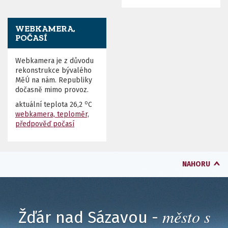
WEBKAMERA,
POČASÍ
Webkamera je z důvodu
rekonstrukce bývalého
MěÚ na nám. Republiky
dočasně mimo provoz.
o
aktuální teplota
26,2
C
webkamera, teploměr,
předpověď počasí
NAHORU
město s
Žďár nad Sázavou -