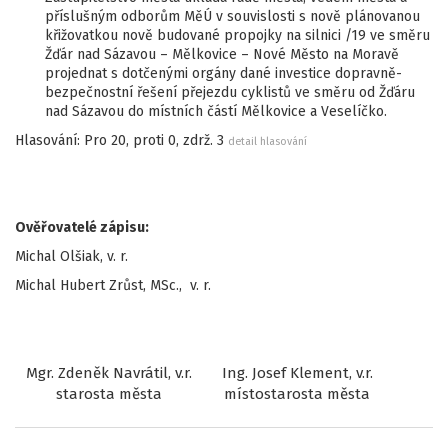
příslušným odborům MěÚ v souvislosti s nově plánovanou
křižovatkou nově budované propojky na silnici /19 ve směru
Žďár nad Sázavou – Mělkovice – Nové Město na Moravě
projednat s dotčenými orgány dané investice dopravně-
bezpečnostní řešení přejezdu cyklistů ve směru od Žďáru
nad Sázavou do místních částí Mělkovice a Veselíčko.
Hlasování: Pro 20, proti 0, zdrž. 3
detail hlasování
Ověřovatelé zápisu:
Michal Olšiak, v. r.
Michal Hubert Zrůst, MSc., v. r.
Mgr. Zdeněk Navrátil, v.r.
Ing. Josef Klement, v.r.
starosta města
místostarosta města