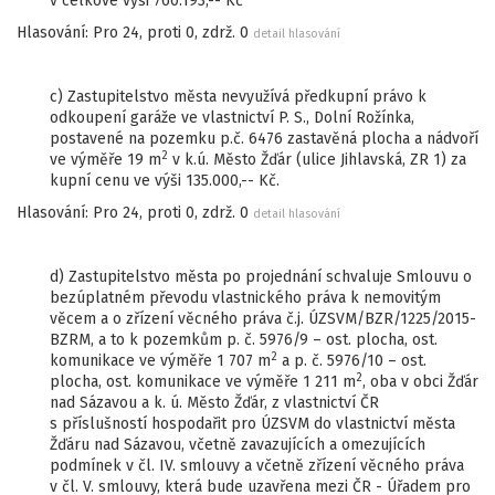
v celkové výši 760.193,-- Kč
Hlasování: Pro 24, proti 0, zdrž. 0
detail hlasování
c) Zastupitelstvo města nevyužívá předkupní právo k
odkoupení garáže ve vlastnictví P. S., Dolní Rožínka,
postavené na pozemku p.č. 6476 zastavěná plocha a nádvoří
2
ve výměře 19 m
v k.ú. Město Žďár (ulice Jihlavská, ZR 1) za
kupní cenu ve výši 135.000,-- Kč.
Hlasování: Pro 24, proti 0, zdrž. 0
detail hlasování
d) Zastupitelstvo města po projednání schvaluje Smlouvu o
bezúplatném převodu vlastnického práva k nemovitým
věcem a o zřízení věcného práva č.j. ÚZSVM/BZR/1225/2015-
BZRM, a to k pozemkům p. č. 5976/9 – ost. plocha, ost.
2
komunikace ve výměře 1 707 m
a p. č. 5976/10 – ost.
2
plocha, ost. komunikace ve výměře 1 211 m
, oba v obci Žďár
nad Sázavou a k. ú. Město Žďár, z vlastnictví ČR
s příslušností hospodařit pro ÚZSVM do vlastnictví města
Žďáru nad Sázavou, včetně zavazujících a omezujících
podmínek v čl. IV. smlouvy a včetně zřízení věcného práva
v čl. V. smlouvy, která bude uzavřena mezi ČR - Úřadem pro