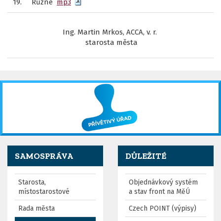
19.
Různé
mp3
Ing. Martin Mrkos, ACCA, v. r.
starosta města
SAMOSPRÁVA
DŮLEŽITÉ
Starosta,
Objednávkový systém
místostarostové
a stav front na MěÚ
Rada města
Czech POINT (výpisy)