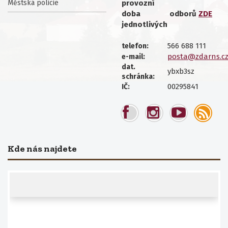
Městská policie
provozní
doba
odborů
ZDE
jednotlivých
566 688 111
telefon:
posta@zdarns.c
e-mail:
dat.
ybxb3sz
schránka:
00295841
IČ:
Kde nás najdete