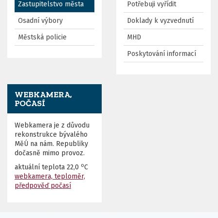
Zastupitelstvo města
Potřebuji vyřídit
Osadní výbory
Doklady k vyzvednutí
Městská policie
MHD
Poskytování informací
WEBKAMERA,
POČASÍ
Webkamera je z důvodu
rekonstrukce bývalého
MěÚ na nám. Republiky
dočasně mimo provoz.
o
aktuální teplota
22,0
C
webkamera, teploměr,
předpověď počasí