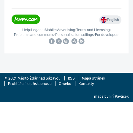
© 2024
Město Žďár nad Sázavou
RSS
Mapa stránek
Prohlášení o přístupnosti
O webu
Kontakty
made by
Jiří Pavlíček