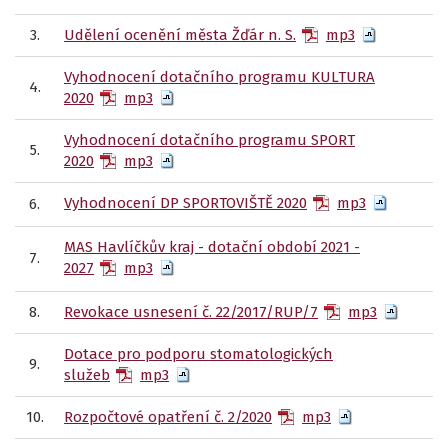
3.
Udělení ocenění města Žďár n. S.
mp3
Vyhodnocení dotačního programu KULTURA
4.
2020
mp3
Vyhodnocení dotačního programu SPORT
5.
2020
mp3
Vyhodnocení DP SPORTOVIŠTĚ 2020
mp3
6.
MAS Havlíčkův kraj - dotační období 2021 -
7.
2027
mp3
8.
Revokace usnesení č. 22/2017/RUP/7
mp3
Dotace pro podporu stomatologických
9.
služeb
mp3
10.
Rozpočtové opatření č. 2/2020
mp3