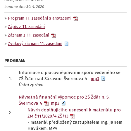
zveřejněno: 23. 4. 2020
konané dne 30. 4. 2020
»
Program 11. zasedání s anotacemi
»
Zápis z 11. zasedání
»
Záznam z 11. zasedání
»
Zvukový záznam 11. zasedání
PROGRAM:
Informace o pracovněprávním sporu vedeného se
1.
ZŠ Žďár nad Sázavou, Švermova 4
mp3
Ústní zpráva
Návratná finanční výpomoc pro ZŠ Žďár n. S.
Švermova 4
mp3
Návrh doplňujícího usnesení k materiálu pro
2.
ZM č.11/2020/4.ZŠ/13
- materiál předložený zastupitelem Ing. Janem
Havlíkem, MPA