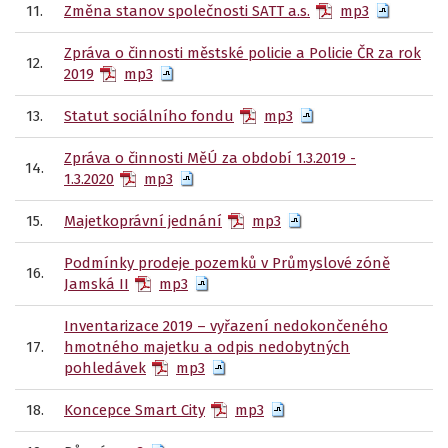
11.
Změna stanov společnosti SATT a.s.
mp3
Zpráva o činnosti městské policie a Policie ČR za rok
12.
2019
mp3
13.
Statut sociálního fondu
mp3
Zpráva o činnosti MěÚ za období 1.3.2019 -
14.
1.3.2020
mp3
15.
Majetkoprávní jednání
mp3
Podmínky prodeje pozemků v Průmyslové zóně
16.
Jamská II
mp3
Inventarizace 2019 – vyřazení nedokončeného
17.
hmotného majetku a odpis nedobytných
pohledávek
mp3
18.
Koncepce Smart City
mp3