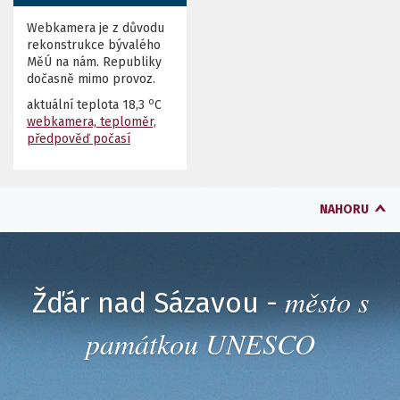
Webkamera je z důvodu
rekonstrukce bývalého
MěÚ na nám. Republiky
dočasně mimo provoz.
o
aktuální teplota
18,3
C
webkamera, teploměr,
předpověď počasí
NAHORU
město s
Žďár nad Sázavou -
památkou UNESCO