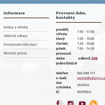
Informace
Provozní doba,
kontakty
Dotazy a náměty
pondělí,
7:30 - 17:00
středa:
Užitečné odkazy
7:30 - 15:00
úterý:
7:30 - 15:00
čtvrtek:
Poskytování informací
7:30 - 14:30
pátek:
Městská policie
provozní
doba
odborů
ZDE
jednotlivých
566 688 111
telefon:
posta@zdarns.c
e-mail:
dat.
ybxb3sz
schránka:
00295841
IČ: