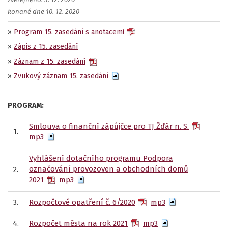
zveřejněno: 3. 12. 2020
konané dne 10. 12. 2020
»
Program 15. zasedání s anotacemi
»
Zápis z 15. zasedání
»
Záznam z 15. zasedání
»
Zvukový záznam 15. zasedání
PROGRAM:
Smlouva o finanční zápůjčce pro TJ Žďár n. S.
1.
mp3
Vyhlášení dotačního programu Podpora
označování provozoven a obchodních domů
2.
2021
mp3
3.
Rozpočtové opatření č. 6/2020
mp3
4.
Rozpočet města na rok 2021
mp3