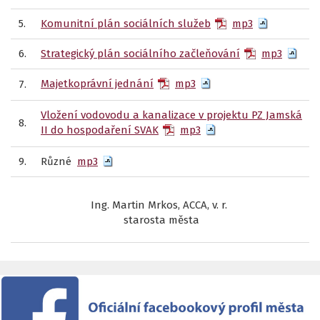
5.
Komunitní plán sociálních služeb
mp3
6.
Strategický plán sociálního začleňování
mp3
Majetkoprávní jednání
mp3
7.
Vložení vodovodu a kanalizace v projektu PZ Jamská
8.
II do hospodaření SVAK
mp3
9.
Různé
mp3
Ing. Martin Mrkos, ACCA, v. r.
starosta města