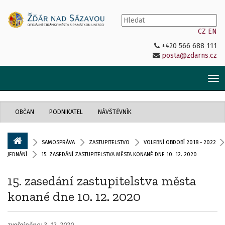
CZ
EN
+420 566 688 111
posta@zdarns.cz
Tog
nav
OBČAN
PODNIKATEL
NÁVŠTĚVNÍK
SAMOSPRÁVA
ZASTUPITELSTVO
VOLEBNÍ OBDOBÍ 2018 - 2022
JEDNÁNÍ
15. ZASEDÁNÍ ZASTUPITELSTVA MĚSTA KONANÉ DNE 10. 12. 2020
15. zasedání zastupitelstva města
konané dne 10. 12. 2020