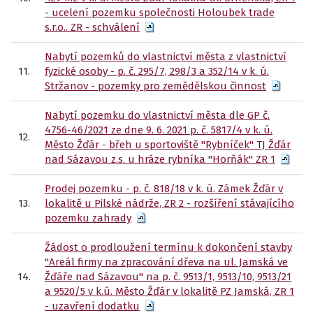
- ucelení pozemku společnosti Holoubek trade
s.r.o.. ZR - schválení
Nabytí pozemků do vlastnictví města z vlastnictví
11.
fyzické osoby - p. č. 295/7, 298/3 a 352/14 v k. ú.
Stržanov - pozemky pro zemědělskou činnost
Nabytí pozemku do vlastnictví města dle GP č.
4756-46/2021 ze dne 9. 6. 2021 p. č. 5817/4 v k. ú.
12.
Město Žďár - břeh u sportoviště "Rybníček" TJ Žďár
nad Sázavou z.s. u hráze rybníka "Horňák" ZR 1
Prodej pozemku - p. č. 818/18 v k. ú. Zámek Žďár v
13.
lokalitě u Pilské nádrže, ZR 2 - rozšíření stávajícího
pozemku zahrady
Žádost o prodloužení termínu k dokončení stavby
"Areál firmy na zpracování dřeva na ul. Jamská ve
14.
Žďáře nad Sázavou" na p. č. 9513/1, 9513/10, 9513/21
a 9520/5 v k.ú. Město Žďár v lokalitě PZ Jamská, ZR 1
- uzavření dodatku