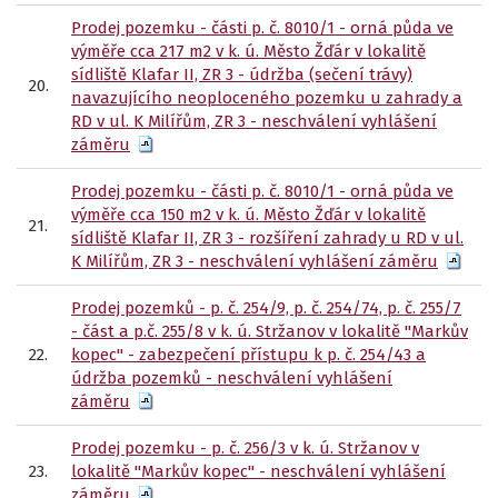
Prodej pozemku - části p. č. 8010/1 - orná půda ve
výměře cca 217 m2 v k. ú. Město Žďár v lokalitě
sídliště Klafar II, ZR 3 - údržba (sečení trávy)
20.
navazujícího neoploceného pozemku u zahrady a
RD v ul. K Milířům, ZR 3 - neschválení vyhlášení
záměru
Prodej pozemku - části p. č. 8010/1 - orná půda ve
výměře cca 150 m2 v k. ú. Město Žďár v lokalitě
21.
sídliště Klafar II, ZR 3 - rozšíření zahrady u RD v ul.
K Milířům, ZR 3 - neschválení vyhlášení záměru
Prodej pozemků - p. č. 254/9, p. č. 254/74, p. č. 255/7
- část a p.č. 255/8 v k. ú. Stržanov v lokalitě "Markův
22.
kopec" - zabezpečení přístupu k p. č. 254/43 a
údržba pozemků - neschválení vyhlášení
záměru
Prodej pozemku - p. č. 256/3 v k. ú. Stržanov v
23.
lokalitě "Markův kopec" - neschválení vyhlášení
záměru