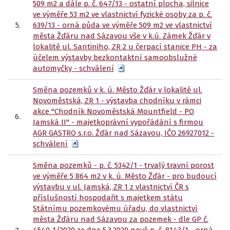
509 m2 a dále p. č. 647/13 - ostatní plocha, silnice
ve výměře 53 m2 ve vlastnictví fyzické osoby za p. č.
5.
639/13 - orná půda ve výměře 509 m2 ve vlastnictví
města Žďáru nad Sázavou vše v k.ú. Zámek Žďár v
lokalitě ul. Santiniho, ZR 2 u čerpací stanice PH - za
účelem výstavby bezkontaktní samoobslužné
automyčky - schválení
Směna pozemků v k. ú. Město Žďár v lokalitě ul.
Novoměstská, ZR 1 - výstavba chodníku v rámci
akce "Chodník Novoměstská Mountfield - PO
6.
Jamská II" - majetkoprávní vypořádání s firmou
AGR GASTRO s.r.o. Žďár nad Sázavou, IČO 26927012 -
schválení
Směna pozemků - p. č. 5342/1 - trvalý travní porost
ve výměře 5 864 m2 v k. ú. Město Žďár - pro budoucí
výstavbu v ul. Jamská, ZR 1 z vlastnictví ČR s
příslušností hospodařit s majetkem státu
Státnímu pozemkovému úřadu, do vlastnictví
města Žďáru nad Sázavou za pozemek - dle GP č.