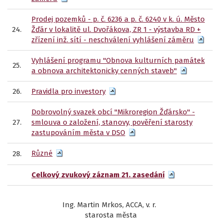
Prodej pozemků - p. č. 6236 a p. č. 6240 v k. ú. Město
24.
Žďár v lokalitě ul. Dvořákova, ZR 1 - výstavba RD +
zřízení inž. sítí - neschválení vyhlášení záměru
Vyhlášení programu "Obnova kulturních památek
25.
a obnova architektonicky cenných staveb"
26.
Pravidla pro investory
Dobrovolný svazek obcí "Mikroregion Žďársko" -
27.
smlouva o založení, stanovy, pověření starosty
zastupováním města v DSO
Různé
28.
Celkový zvukový záznam 21. zasedání
Ing. Martin Mrkos, ACCA, v. r.
starosta města