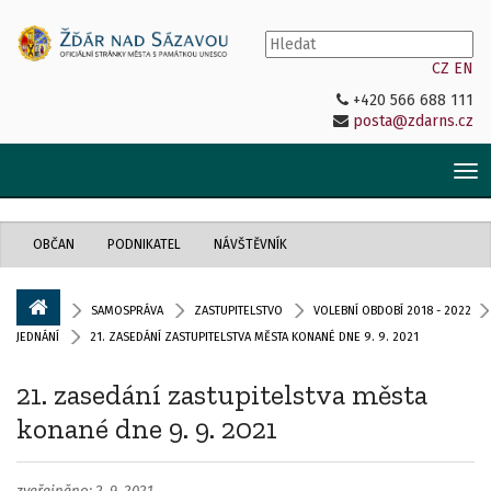
CZ
EN
+420 566 688 111
posta@zdarns.cz
Tog
nav
OBČAN
PODNIKATEL
NÁVŠTĚVNÍK
SAMOSPRÁVA
ZASTUPITELSTVO
VOLEBNÍ OBDOBÍ 2018 - 2022
JEDNÁNÍ
21. ZASEDÁNÍ ZASTUPITELSTVA MĚSTA KONANÉ DNE 9. 9. 2021
21. zasedání zastupitelstva města
konané dne 9. 9. 2021