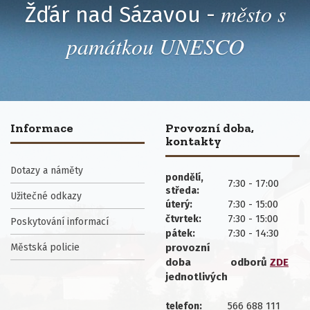
město s
Žďár nad Sázavou -
památkou UNESCO
Informace
Provozní doba,
kontakty
Dotazy a náměty
pondělí,
7:30 - 17:00
středa:
Užitečné odkazy
7:30 - 15:00
úterý:
7:30 - 15:00
čtvrtek:
Poskytování informací
7:30 - 14:30
pátek:
Městská policie
provozní
doba
odborů
ZDE
jednotlivých
566 688 111
telefon: