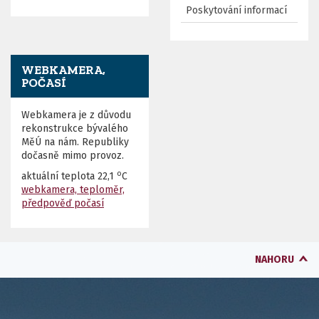
Poskytování informací
WEBKAMERA,
POČASÍ
Webkamera je z důvodu
rekonstrukce bývalého
MěÚ na nám. Republiky
dočasně mimo provoz.
o
aktuální teplota
22,1
C
webkamera, teploměr,
předpověď počasí
NAHORU