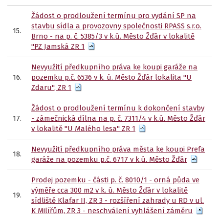
Žádost o prodloužení termínu pro vydání SP na
stavbu sídla a provozovny společnosti RPASS s.r.o.
15.
Brno - na p. č. 5385/3 v k.ú. Město Žďár v lokalitě
"PZ Jamská ZR 1
Nevyužití předkupního práva ke koupi garáže na
16.
pozemku p.č. 6536 v k. ú. Město Žďár lokalita "U
Zdaru", ZR 1
Žádost o prodloužení termínu k dokončení stavby
17.
- zámečnická dílna na p. č. 7311/4 v k.ú. Město Žďár
v lokalitě "U Malého lesa" ZR 1
Nevyužití předkupního práva města ke koupi Prefa
18.
garáže na pozemku p.č. 6717 v k.ú. Město Žďár
Prodej pozemku - části p. č. 8010/1 - orná půda ve
výměře cca 300 m2 v k. ú. Město Žďár v lokalitě
19.
sídliště Klafar II, ZR 3 - rozšíření zahrady u RD v ul.
K Milířům, ZR 3 - neschválení vyhlášení záměru