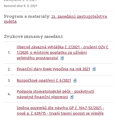
zveřejněno: 2. 9. 2021
konané dne 9. 9. 2021
Program a materiály:
21. zasedání zastupitelstva
města
Zvukové záznamy zasedání:
Obecně závazná vyhláška č. 2/2021 - zrušení OZV č.
1.
1/2020, o místním poplatku za užívání
veřejného prostranství
Finanční dary Kraje Vysočina na rok 2021
2.
3.
Rozpočtové opatření č. 6/2021
Podpora stomatologické péče - poskytnutí
4.
návratné finanční výpomoci
Směna pozemků dle návrhu GP č. 1047-52/2021 -
nově p. č. 639/15 - trvalý travní porost ve výměře