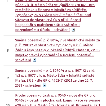
4540-1/2020 ze dne 5.3.2020 nově p. č. 8143/1 - orná
7.
půda v k. ú. Město Žďár ve výměře 11728 m2 - pro
zemědělskou činnost v lokalitě za sídlištěm
„Vysočany", ZR 5 z vlastnictví města Žďáru nad
Sázavou do vlastnictví ČR s příslušností
hospodařit s majetkem státu Státnímu
pozemkovému úřadu - schválení
Směna pozemků p. č. 8014/7 ve vlastnictví města za
p. č. 7983/2 ve vlastnictví fyz. osoby v k. ú. Město
Žďár u řeky Sázavy v lokalitě sídliště Klafar II, ZR 3 -
8.
majetkoprávní vypořádání a ucelení pozemků -
schválení
Směna pozemků - p. č. 8070/4 a p. č. 8071/2 za id.
1/2 p. č. 8077 v k. ú. Město Žďár v lokalitě sídliště
9.
Klafar, ZR 8 - dle GP č. 4762-51/2021 ze dne 26. 7.
2021 - schválení
Prodej pozemku části p. č. 9540 - nově dle GP p. č.
9540/5 - ostatní plocha, ost. komunikace ve výměře
10.
429 m2 v k. ú. Město Žďár lokalita ul. Brněnská, ZR 1