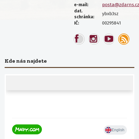
posta@zdarns.c
e-mail:
dat.
ybxb3sz
schránka:
00295841
IČ:
Kde nás najdete