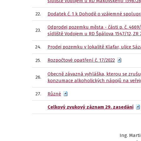
sídliště Vodojem u RD Makovského 1598/28,
22.
Dodatek č. 1 k Dohodě o vzájemné spolupr
Odprodej pozemku města - části p. č. 4669/1
23.
sídliště Vodojem u RD Špálova 1547/12, ZR 
24.
Prodej pozemku v lokalitě Klafar, ulice Sá
Rozpočtové opatření č. 17/2022
25.
Obecně závazná vyhláška, kterou se zrušu
26.
konzumace alkoholických nápojů na veřej
27.
Různé
Celkový zvukový záznam 29. zasedání
Ing. Marti