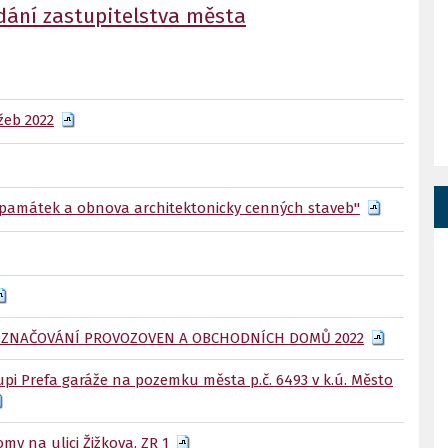
dání zastupitelstva města
žeb 2022
památek a obnova architektonicky cenných staveb"
A OZNAČOVÁNÍ PROVOZOVEN A OBCHODNÍCH DOMŮ 2022
pi Prefa garáže na pozemku města p.č. 6493 v k.ú. Město
y na ulici Žižkova, ZR 1