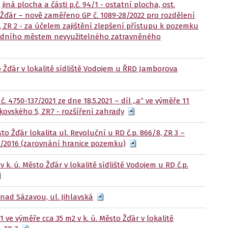
iná plocha a části p.č. 94/1 - ostatní plocha, ost.
Žďár – nově zaměřeno GP č. 1089-28/2022 pro rozdělení
, ZR 2 - za účelem zajištění zlepšení přístupu k pozemku
ousedního městem nevyužitelného zatravněného
o Žďár v lokalitě sídliště Vodojem u ŘRD Jamborova
č. 4750-137/2021 ze dne 18.5.2021 – díl „a“ ve výměře 11
akovského 5, ZR7 - rozšíření zahrady
to Žďár lokalita ul. Revoluční u RD č.p. 866/8, ZR 3 –
11/2016 (zarovnání hranice pozemku)
 k. ú. Město Žďár v lokalitě sídliště Vodojem u RD č.p.
nad Sázavou, ul. Jihlavská
 ve výměře cca 35 m2 v k. ú. Město Žďár v lokalitě