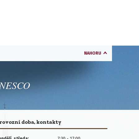
NAHORU
 UNESCO
rovozní doba, kontakty
7:30 - 17:00
ndělí, středa: