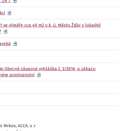
 ZR 7
áci
 ve výměře cca 40 m2 v k. ú. Město Žďár v lokalitě
7
zavská
je Obecně závazná vyhláška č. 3/2016, o zákazu
ném prostranství
n Mrkos, ACCA, v. r.