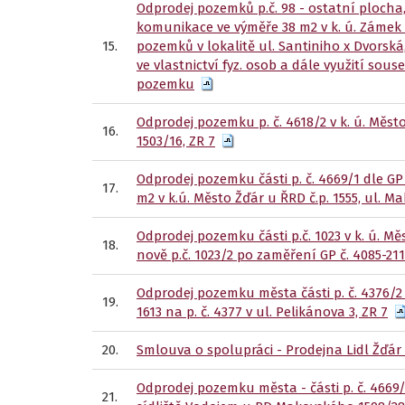
Odprodej pozemků p.č. 98 - ostatní plocha, j
komunikace ve výměře 38 m2 v k. ú. Zámek 
15.
pozemků v lokalitě ul. Santiniho x Dvorská
ve vlastnictví fyz. osob a dále využití s
pozemku
Odprodej pozemku p. č. 4618/2 v k. ú. Měst
16.
1503/16, ZR 7
Odprodej pozemku části p. č. 4669/1 dle GP 
17.
m2 v k.ú. Město Žďár u ŘRD č.p. 1555, ul. M
Odprodej pozemku části p.č. 1023 v k. ú. Měs
18.
nově p.č. 1023/2 po zaměření GP č. 4085-2
Odprodej pozemku města části p. č. 4376/2 v
19.
1613 na p. č. 4377 v ul. Pelikánova 3, ZR 7
20.
Smlouva o spolupráci - Prodejna Lidl Žďár 
Odprodej pozemku města - části p. č. 4669/1
21.