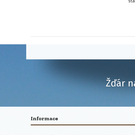
sta
Žďár n
Informace