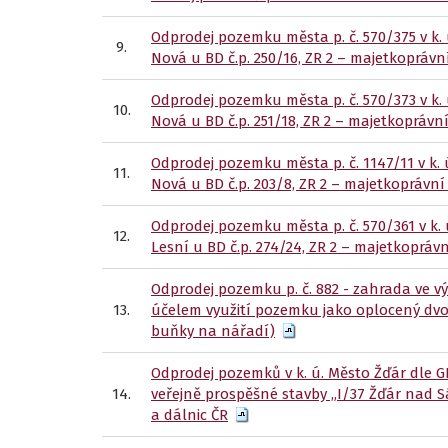
Odprodej pozemku města p. č. 570/375 v k. 
9.
Nová u BD č.p. 250/16, ZR 2 – majetkopráv
Odprodej pozemku města p. č. 570/373 v k. 
10.
Nová u BD č.p. 251/18, ZR 2 – majetkopráv
Odprodej pozemku města p. č. 1147/11 v k. 
11.
Nová u BD č.p. 203/8, ZR 2 – majetkoprávn
Odprodej pozemku města p. č. 570/361 v k. 
12.
Lesní u BD č.p. 274/24, ZR 2 – majetkopráv
Odprodej pozemku p. č. 882 - zahrada ve v
13.
účelem využití pozemku jako oplocený dvor
buňky na nářadí)
Odprodej pozemků v k. ú. Město Žďár dle GP
14.
veřejně prospěšné stavby „I/37 Žďár nad Sá
a dálnic ČR