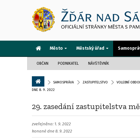
Město
Městský úřad
Samosprá
OBČAN
PODNIKATEL
NÁVŠTĚVNÍK
SAMOSPRÁVA
ZASTUPITELSTVO
VOLEBNÍ OBDOB
DNE 8. 9. 2022
29. zasedání zastupitelstva mě
zveřejněno: 1. 9. 2022
konané dne 8. 9. 2022