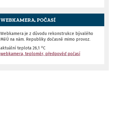
WEBKAMERA, POČASÍ
Webkamera je z důvodu rekonstrukce bývalého
MěÚ na nám. Republiky dočasně mimo provoz.
o
aktuální teplota
26,1
C
webkamera, teploměr, předpověď počasí