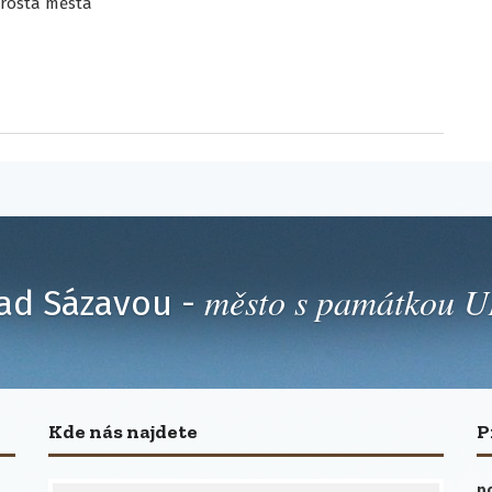
rosta města
město s památkou
ad Sázavou -
Kde nás najdete
P
po