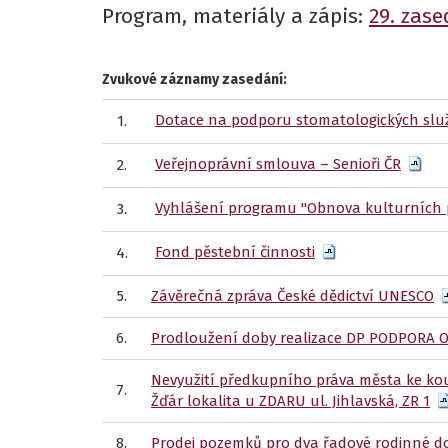
Program, materiály a zápis:
29. zase
Zvukové záznamy zasedání:
Dotace na podporu stomatologických slu
1.
Veřejnoprávní smlouva – Senioři ČR
2.
Vyhlášení programu "Obnova kulturních 
3.
Fond pěstební činnosti
4.
5.
Závěrečná zpráva České dědictví UNESCO
6.
Prodloužení doby realizace DP PODPOR
Nevyužití předkupního práva města ke kou
7.
Žďár lokalita u ZDARU ul. Jihlavská, ZR 1
8.
Prodej pozemků pro dva řadové rodinné dom