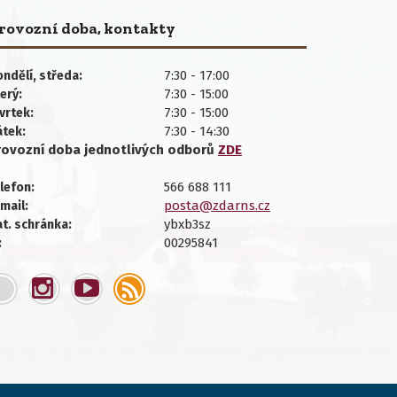
rovozní doba, kontakty
7:30 - 17:00
ndělí, středa:
7:30 - 15:00
erý:
7:30 - 15:00
vrtek:
7:30 - 14:30
átek:
rovozní doba jednotlivých
odborů
ZDE
566 688 111
lefon:
posta@zdarns.cz
mail:
ybxb3sz
t. schránka:
00295841
: