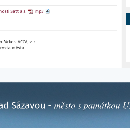
sti Satt a.s.
mp3
n Mrkos, ACCA, v. r.
rosta města
město s památkou
ad Sázavou -