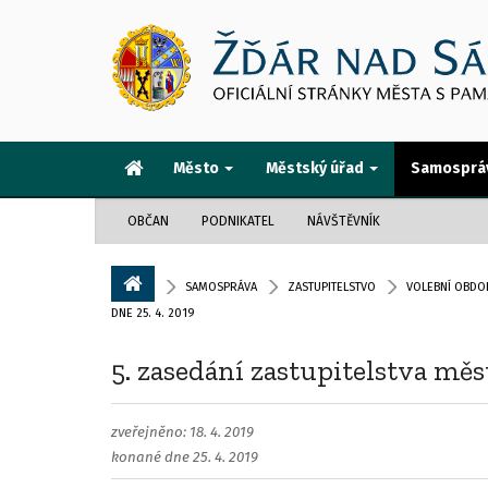
Město
Městský úřad
Samosprá
OBČAN
PODNIKATEL
NÁVŠTĚVNÍK
SAMOSPRÁVA
ZASTUPITELSTVO
VOLEBNÍ OBDOB
DNE 25. 4. 2019
5. zasedání zastupitelstva měs
zveřejněno: 18. 4. 2019
konané dne 25. 4. 2019