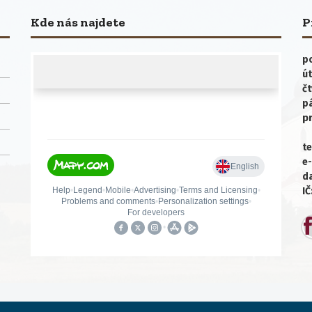
Kde nás najdete
P
po
út
čt
p
p
te
e-
da
IČ