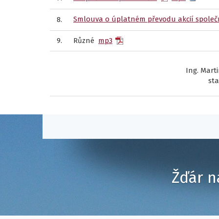
Smlouva o úplatném převodu akcií společno
8.
9.
Různé
mp3
Ing. Marti
sta
Žďár n