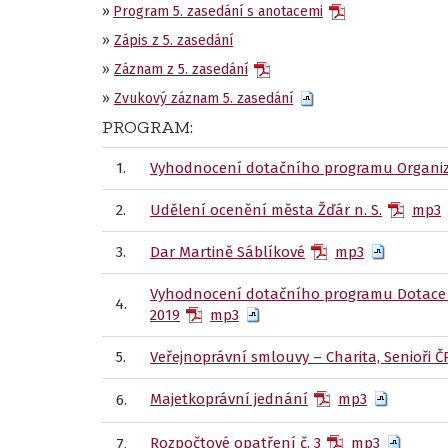
»
Program 5. zasedání s anotacemi
»
Zápis z 5. zasedání
»
Záznam z 5. zasedání
»
Zvukový záznam 5. zasedání
PROGRAM:
1.
Vyhodnocení dotačního programu Organiz
2.
Udělení ocenění města Žďár n. S.
mp3
3.
Dar Martině Sáblíkové
mp3
Vyhodnocení dotačního programu Dotace p
4.
2019
mp3
5.
Veřejnoprávní smlouvy – Charita, Senioři Č
Majetkoprávní jednání
mp3
6.
Rozpočtové opatření č. 3
mp3
7.