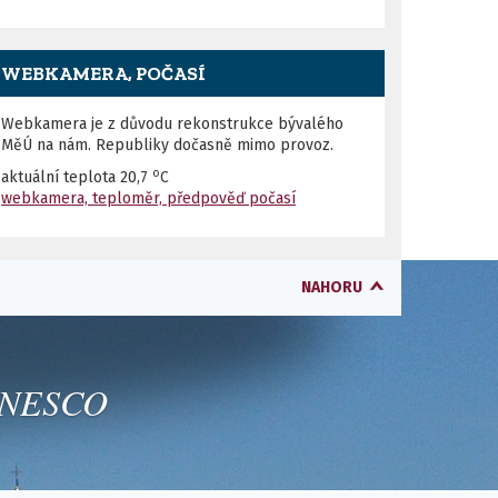
WEBKAMERA, POČASÍ
Webkamera je z důvodu rekonstrukce bývalého
MěÚ na nám. Republiky dočasně mimo provoz.
o
aktuální teplota
20,7
C
webkamera, teploměr, předpověď počasí
NAHORU
 UNESCO