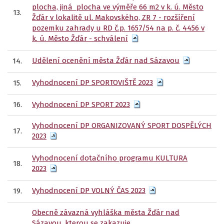
plocha, jiná plocha ve výměře 66 m2 v k. ú. Město
13.
Žďár v lokalitě ul. Makovského, ZR 7 - rozšíření
pozemku zahrady u RD č.p. 1657/54 na p. č. 4456 v
k. ú. Město Žďár - schválení
Udělení ocenění města Žďár nad Sázavou
14.
Vyhodnocení DP SPORTOVIŠTĚ 2023
15.
16.
Vyhodnocení DP SPORT 2023
Vyhodnocení DP ORGANIZOVANÝ SPORT DOSPĚLÝCH
17.
2023
Vyhodnocení dotačního programu KULTURA
18.
2023
Vyhodnocení DP VOLNÝ ČAS 2023
19.
Obecně závazná vyhláška města Žďár nad
Sázavou, kterou se zakazuje