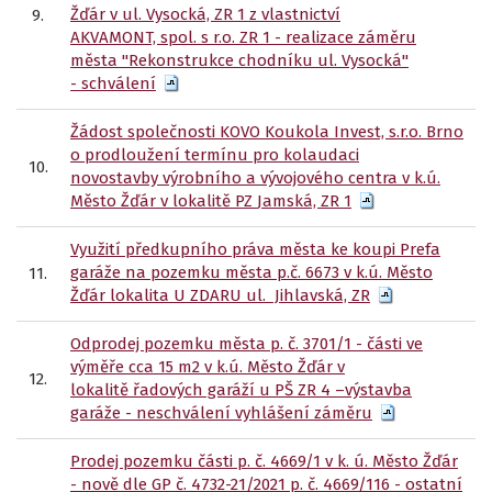
Žďár v ul. Vysocká, ZR 1 z vlastnictví
9.
AKVAMONT, spol. s r.o. ZR 1 - realizace záměru
města "Rekonstrukce chodníku ul. Vysocká"
- schválení
Žádost společnosti KOVO Koukola Invest, s.r.o. Brno
o prodloužení termínu pro kolaudaci
10.
novostavby
výrobního a vývojového centra v
k.ú.
Město Žďár v lokalitě PZ
Jamská, ZR 1
Využití předkupního práva města ke koupi Prefa
garáže na pozemku města p.č. 6673 v k.ú. Město
11.
Žďár lokalita U ZDARU ul. Jihlavská, ZR
Odprodej pozemku města p. č. 3701/1 - části ve
výměře cca 15 m2 v k.ú. Město Žďár v
12.
lokalitě řadových garáží u PŠ ZR 4 –výstavba
garáže - neschválení vyhlášení záměru
Prodej pozemku části p. č. 4669/1 v k. ú. Město Žďár
- nově dle GP č. 4732-21/2021 p. č. 4669/116 - ostatní