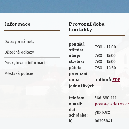
Informace
Provozní doba,
kontakty
Dotazy a náměty
pondělí,
7:30 - 17:00
středa:
Užitečné odkazy
7:30 - 15:00
úterý:
7:30 - 15:00
čtvrtek:
Poskytování informací
7:30 - 14:30
pátek:
Městská policie
provozní
doba
odborů
ZDE
jednotlivých
566 688 111
telefon:
posta@zdarns.c
e-mail:
dat.
ybxb3sz
schránka:
00295841
IČ: