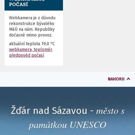
POČASÍ
Webkamera je z důvodu
rekonstrukce bývalého
MěÚ na nám. Republiky
dočasně mimo provoz.
o
aktuální teplota
19,0
C
webkamera, teploměr,
předpověď počasí
NAHORU
město s
Žďár nad Sázavou -
památkou UNESCO