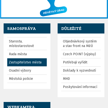
SAMOSPRÁVA
DŮLEŽITÉ
Starosta,
Objednávkový systém
místostarostové
a stav front na MěÚ
Rada města
Czech POINT (výpisy)
Zastupitelstvo města
Potřebuji vyřídit
Osadní výbory
Doklady k vyzvednutí
Městská policie
MHD
Poskytování informací
WEBKAMERA,