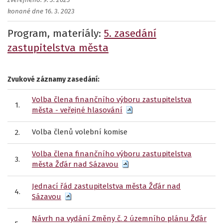
zveřejněno: 9. 3. 2023
konané dne 16. 3. 2023
Program, materiály:
5. zasedání
zastupitelstva města
Zvukové záznamy zasedání:
Volba člena finančního výboru zastupitelstva
1.
města - veřejné hlasování
Volba členů volební komise
2.
Volba člena finančního výboru zastupitelstva
3.
města
Žďár nad
Sázavou
Jednací řád zastupitelstva města Žďár nad
4.
Sázavou
Návrh na vydání Změny č. 2 územního plánu Žďár