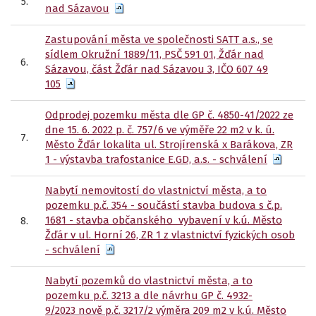
5.
nad Sázavou
Zastupování města ve společnosti SATT a.s., se
sídlem Okružní 1889/11, PSČ 591 01, Žďár nad
6.
Sázavou, část Žďár nad Sázavou 3, IČO 607 49
105
Odprodej pozemku města dle GP č. 4850-41/2022 ze
dne 15. 6. 2022 p. č. 757/6 ve výměře 22 m2 v k. ú.
7.
Město Žďár lokalita ul. Strojírenská x Barákova, ZR
1 - výstavba trafostanice E.GD, a.s. - schválení
Nabytí nemovitostí do vlastnictví města, a to
pozemku p.č. 354 - součástí stavba budova s č.p.
1681 - stavba občanského vybavení v k.ú. Město
8.
Žďár v ul. Horní 26, ZR 1 z vlastnictví fyzických osob
- schválení
Nabytí pozemků do vlastnictví města, a to
pozemku p.č. 3213 a dle návrhu GP č. 4932-
9/2023 nově p.č. 3217/2 výměra 209 m2 v k.ú. Město