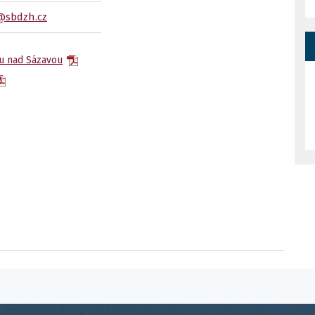
@sbdzh.cz
ru nad Sázavou