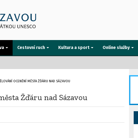
va
Cestovní ruch
Kultura a sport
Online služby
ĚLOVÁNÍ OCENĚNÍ MĚSTA ŽĎÁRU NAD SÁZAVOU
města Žďáru nad Sázavou