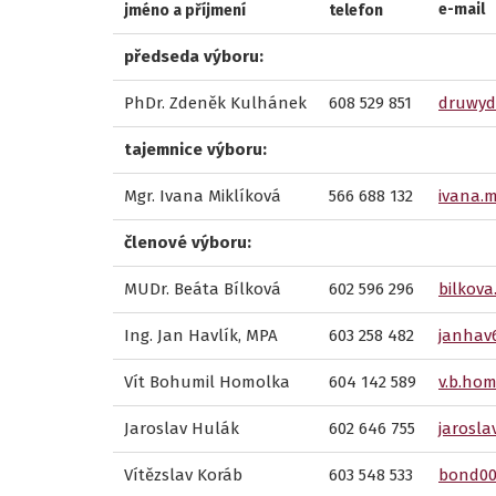
e-mail
jméno a příjmení
telefon
předseda výboru:
PhDr. Zdeněk Kulhánek
608 529 851
druwyd
tajemnice výboru:
Mgr. Ivana Miklíková
566 688 132
ivana.
členové výboru:
MUDr. Beáta Bílková
602 596 296
bilkov
Ing. Jan Havlík, MPA
603 258 482
janhav
Vít Bohumil Homolka
604 142 589
v.b.ho
Jaroslav Hulák
602 646 755
jarosl
Vítězslav Koráb
603 548 533
bond0