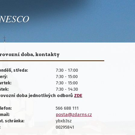
 UNESCO
rovozní doba, kontakty
7:30 - 17:00
ndělí, středa:
7:30 - 15:00
erý:
7:30 - 15:00
vrtek:
7:30 - 14:30
átek:
rovozní doba jednotlivých
odborů
ZDE
566 688 111
lefon:
posta@zdarns.cz
mail:
ybxb3sz
t. schránka:
00295841
: