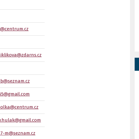
@centrum.cz
miklikova@zdarns.cz
a.b@seznam.cz
65@gmail.com
molka@centrum.cz
av.hulak@gmail.com
07-m@seznam.cz