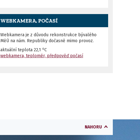
WEBKAMERA, POČASÍ
Webkamera je z důvodu rekonstrukce bývalého
MěÚ na nám. Republiky dočasně mimo provoz.
o
aktuální teplota
22,1
C
webkamera, teploměr, předpověď počasí
NAHORU