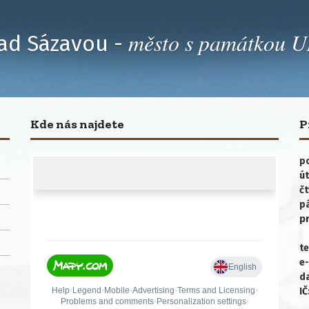
město s památkou
ad Sázavou -
Kde nás najdete
P
po
út
čt
p
p
te
e-
da
IČ