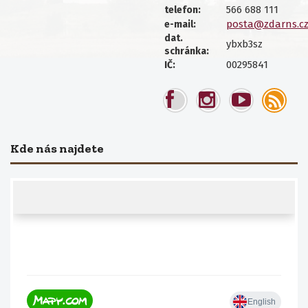
566 688 111
telefon:
posta@zdarns.c
e-mail:
dat.
ybxb3sz
schránka:
00295841
IČ:
Kde nás najdete