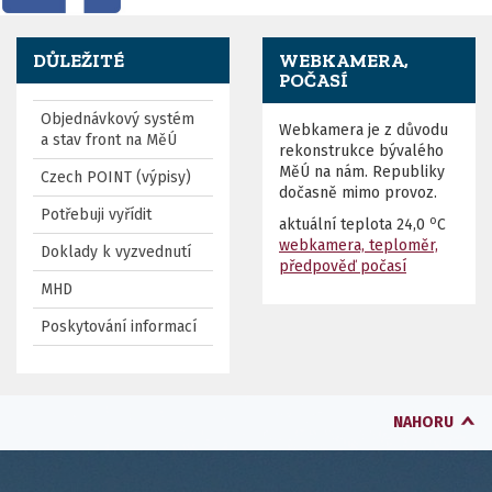
DŮLEŽITÉ
WEBKAMERA,
POČASÍ
Objednávkový systém
Webkamera je z důvodu
a stav front na MěÚ
rekonstrukce bývalého
MěÚ na nám. Republiky
Czech POINT (výpisy)
dočasně mimo provoz.
Potřebuji vyřídit
o
aktuální teplota
24,0
C
webkamera, teploměr,
Doklady k vyzvednutí
předpověď počasí
MHD
Poskytování informací
NAHORU