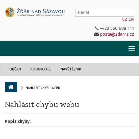
CZ
EN
+420 566 688 111
posta@zdarns.cz
Tog
nav
OBČAN
PODNIKATEL
NÁVŠTĚVNÍK
NAHLÁSIT CHYBU WEBU
Nahlásit chybu webu
Popis chyby: